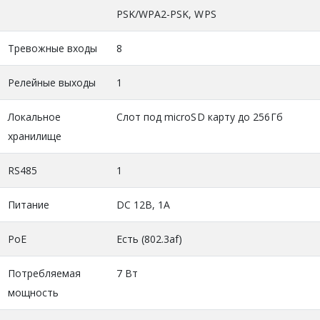
PSK/WPA2-PSK, WPS
Тревожные входы
8
Релейные выходы
1
Локальное
Слот под microSD карту до 256Гб
хранилище
RS485
1
Питание
DC 12В, 1А
PoE
Есть (802.3af)
Потребляемая
7 Вт
мощность