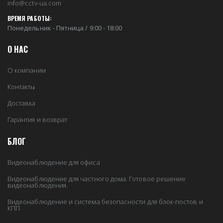
info@cctv-ua.com
ВРЕМЯ РАБОТЫ:
Понедельник - Пятница / 9:00 - 18:00
О НАС
О компании
Контакты
Доставка
Гарантия и возврат
БЛОГ
Видеонаблюдение для офиса
Видеонаблюдение для частного дома. Готовое решение
видеонаблюдения.
Видеонаблюдение и система безопасности для блок-постов и
КПП