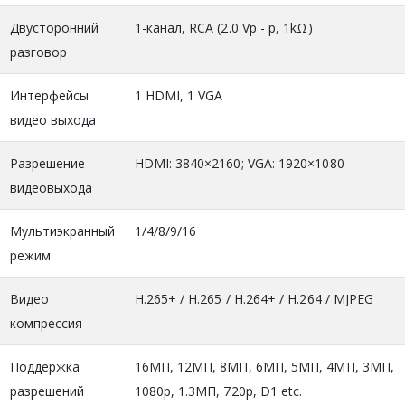
Двусторонний
1-канал, RCA (2.0 Vp - p, 1kΩ)
разговор
Интерфейсы
1 HDMI, 1 VGA
видео выхода
Разрешение
HDMI: 3840×2160; VGA: 1920×1080
видеовыхода
Мультиэкранный
1/4/8/9/16
режим
Видео
H.265+ / H.265 / H.264+ / H.264 / MJPEG
компрессия
Поддержка
16МП, 12МП, 8МП, 6МП, 5МП, 4МП, 3МП,
разрешений
1080p, 1.3МП, 720p, D1 etc.