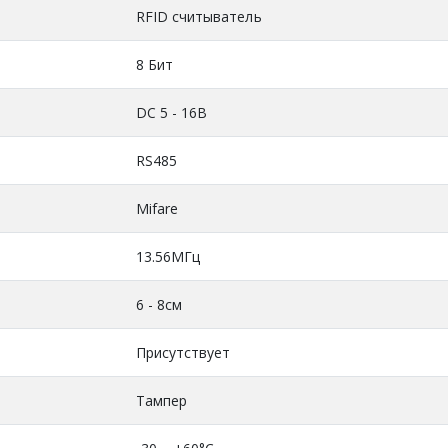
RFID считыватель
8 Бит
DC 5 - 16В
RS485
Mifare
13.56МГц
6 - 8см
Присутствует
Тампер