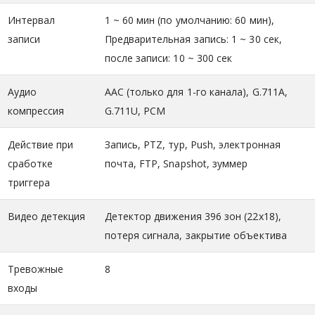
Интервал
1 ~ 60 мин (по умолчанию: 60 мин),
записи
Предварительная запись: 1 ~ 30 сек,
после записи: 10 ~ 300 сек
Аудио
AAC (только для 1-го канала), G.711A,
компрессия
G.711U, PCM
Действие при
Запись, PTZ, тур, Push, электронная
сработке
почта, FTP, Snapshot, зуммер
триггера
Видео детекция
Детектор движения 396 зон (22х18),
потеря сигнала, закрытие объектива
Тревожные
8
входы