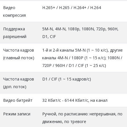
Видео
H.265+ / H.265 / H.264+ / H.264
компрессия
Поддержка
5M-N, 4M-N, 1080p, 1080N, 720p, 960H,
разрешений
D1, CIF
Частота кадров
1-й и 2-й каналы 5M-N (1 ~ 10 к/с), другие
(главный поток)
каналы 4M-N / 1080P (1 ~ 15 к/с); 1080N /
720P / 960H / D1 / CIF (1 ~ 25 к/с)
Частота кадров
D1 / CIF (1 ~ 15 кадров/с)
(доп. поток)
Видео битрейт
32 Кбит/с - 6144 Кбит/с, на канал
Режим записи
Ручной, по расписанию: непрерывная, по
движению, по тревоге