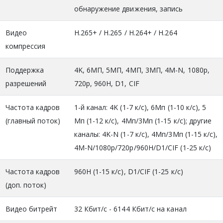
обнаружение движения, запись
Видео
H.265+ / H.265 / H.264+ / H.264
компрессия
Поддержка
4K, 6МП, 5МП, 4МП, 3МП, 4M-N, 1080p,
разрешений
720p, 960H, D1, CIF
Частота кадров
1-й канал: 4K (1-7 к/с), 6Мп (1-10 к/с), 5
(главный поток)
Мп (1-12 к/с), 4Мп/3Мп (1-15 к/с); другие
каналы: 4K-N (1-7 к/с), 4Мп/3Мп (1-15 к/с),
4M-N/1080p/720p/960H/D1/CIF (1-25 к/с)
Частота кадров
960Н (1-15 к/с), D1/CIF (1-25 к/с)
(доп. поток)
Видео битрейт
32 Кбит/с - 6144 Кбит/с на канал