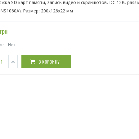
жка SD карт памяти, запись видео и скриншотов. DC 12В, passi
NS1060A). Размер: 200х126х22 мм
грн
ие:
Нет
В КОРЗИНУ