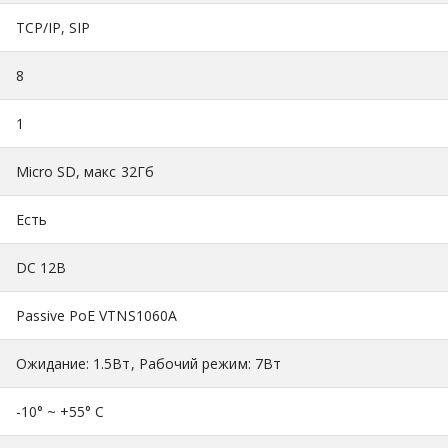
TCP/IP, SIP
8
1
Micro SD, макс 32Гб
Есть
DC 12В
Passive PoE VTNS1060A
Ожидание: 1.5Вт, Рабочий режим: 7Вт
-10° ~ +55° С