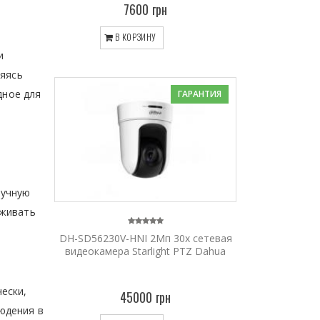
7600 грн
В КОРЗИНУ
и
няясь
дное для
ГАРАНТИЯ
ручную
еживать
DH-SD56230V-HNI 2Мп 30x сетевая
видеокамера Starlight PTZ Dahua
ески,
45000 грн
юдения в