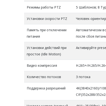
Режимы работы PTZ
5 Шаблонов; 8 Ту
Установки скорости PTZ
Человек-ориентир
Память при отключении
Автоматическм во
питания
после сбоя питан
Установки действий при
Активируйте preset
простое (Idle Motion)
Видео компрессия
H.265+/H.265/H.26
Количество потоков
3 потока
Поддержка разрешений
4K(3840x2160)/108
CIF(352x288/352x2
Частота кадров (главный
4K(1~25/30fps), 1