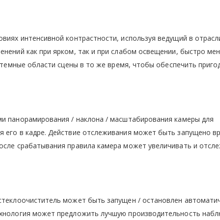
овиях интенсивной контрастности, используя ведущий в отрасл
енений как при ярком, так и при слабом освещении, быстро ме
и темные области сцены в то же время, чтобы обеспечить приго
ми панорамирования / наклона / масштабирования камеры для
я его в кадре. Действие отслеживания может быть запущено в
После срабатывания правила камера может увеличивать и отсл
 стеклоочиститель может быть запущен / остановлен автоматич
ехнология может предложить лучшую производительность набл