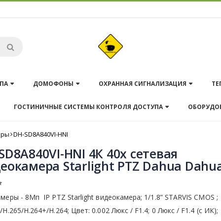
ПА
ДОМОФОНЫ
ОХРАННАЯ СИГНАЛИЗАЦИЯ
ТЕ
ГОСТИНИЧНЫЕ СИСТЕМЫ КОНТРОЛЯ ДОСТУПА
ОБОРУДО
еры
DH-SD8A840VI-HNI
SD8A840VI-HNI 4К 40x сетевая
еокамера Starlight PTZ Dahua Dahu
меры - 8Мп IP PTZ Starlight видеокамера; 1/1.8” STARVIS CMOS ;
/H.265/H.264+/H.264; Цвет: 0.002 Люкс / F1.4; 0 Люкс / F1.4 (с ИК); 