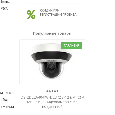
/1вых,
IP67,
СКИДКИ ПРИ
РЕГИСТРАЦИИ ПРОЕКТА
Популярные товары
ГАРАНТИЯ
ем классе
DS-2DE2A404IW-DE3 (2.8-12 мм)(C) 4
набор
Мп IP PTZ видеокамера с ИК
бражения
подсветкой