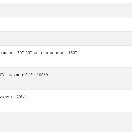
наклон: -30°-90°; авто переворот 180°
°/c, наклон: 0.1° ~100°/c
аклон: 120°/c