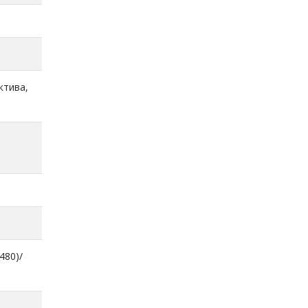
ктива,
480)/