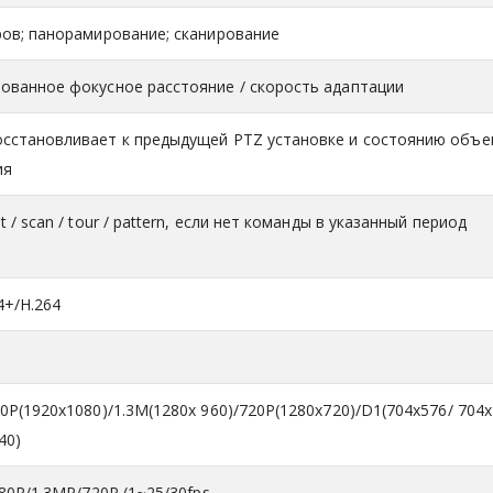
ров; панорамирование; сканирование
ованное фокусное расстояние / скорость адаптации
сстановливает к предыдущей PTZ установке и состоянию объе
ия
 / scan / tour / pattern, если нет команды в указанный период
4+/H.264
0P(1920x1080)/1.3M(1280x 960)/720P(1280x720)/D1(704x576/ 704x
40)
080P/1.3MP/720P (1~25/30fps