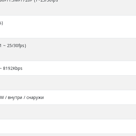
s)
1 ~ 25/30fps)
 ~ 8192Kbps
TW / внутри / снаружи