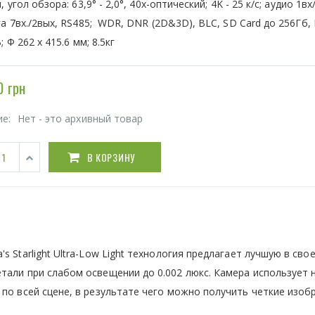
, угол обзора: 63,9° - 2,0°, 40x-оптический; 4K - 25 к/с; аудио 1вх
а 7вх./2вых, RS485; WDR, DNR (2D&3D), BLC, SD Card до 256Гб, 
; Ф 262 x 415.6 мм; 8.5кг
 грн
ие:
Нет - это архивный товар
В КОРЗИНУ
 Starlight Ultra-Low Light технология предлагает лучшую в сво
тали при слабом освещении до 0.002 люкс. Камера использует 
 по всей сцене, в результате чего можно получить четкие изо