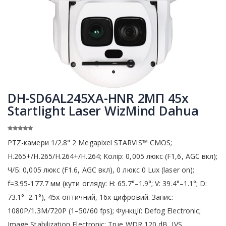
DH-SD6AL245XA-HNR 2МП 45x
Startlight Laser WizMind Dahua
PTZ-камери 1/2.8" 2 Megapixel STARVIS™ CMOS;
H.265+/H.265/H.264+/H.264; Колір: 0,005 люкс (F1,6, AGC вкл);
Ч/Б: 0,005 люкс (F1.6, AGC вкл), 0 люкс 0 Lux (laser on);
f=3.95-177.7 мм (кути огляду: H: 65.7°–1.9°; V: 39.4°–1.1°; D:
73.1°–2.1°), 45x-оптичний, 16х-цифровий. Запис:
1080P/1.3M/720P (1–50/60 fps); Функції: Defog Electronic;
Image Stabilization Electronic; True WDR 120 dB, IVS,