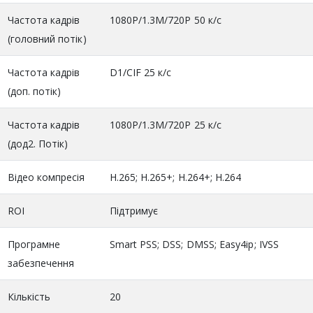
Частота кадрів
1080P/1.3M/720P 50 к/с
(головний потік)
Частота кадрів
D1/CIF 25 к/с
(доп. потік)
Частота кадрів
1080P/1.3M/720P 25 к/с
(дод2. Потік)
Відео компресія
H.265; H.265+; H.264+; H.264
ROI
Підтримує
Програмне
Smart PSS; DSS; DMSS; Easy4ip; IVSS
забезпечення
Кількість
20