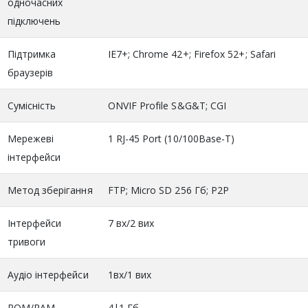
одночасних
підключень
Підтримка
IE7+; Chrome 42+; Firefox 52+; Safari
браузерів
Сумісність
ONVIF Profile S&G&T; CGI
Мережеві
1 RJ-45 Port (10/100Base-T)
інтерфейси
Метод зберігання
FTP; Micro SD 256 Гб; P2P
Інтерфейси
7 вх/2 вих
тривоги
Аудіо інтерфейси
1вх/1 вих
ROM/RAM
4|1 Гб