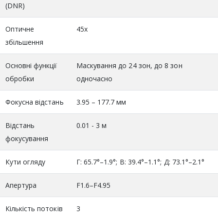
(DNR)
Оптичне
45x
збільшення
Основні функції
Маскування до 24 зон, до 8 зон
обробки
одночасно
Фокусна відстань
3.95 – 177.7 мм
Відстань
0.01 - 3 м
фокусування
Кути огляду
Г: 65.7°–1.9°; В: 39.4°–1.1°; Д: 73.1°–2.1°
Апертура
F1.6–F4.95
Кількість потоків
3