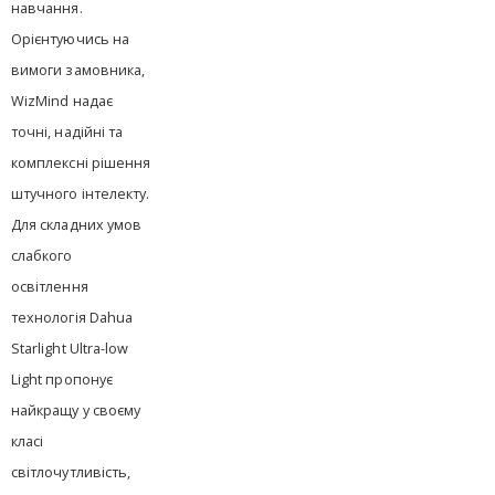
навчання.
Орієнтуючись на
вимоги замовника,
WizMind надає
точні, надійні та
комплексні рішення
штучного інтелекту.
Для складних умов
слабкого
освітлення
технологія Dahua
Starlight Ultra-low
Light пропонує
найкращу у своєму
класі
світлочутливість,