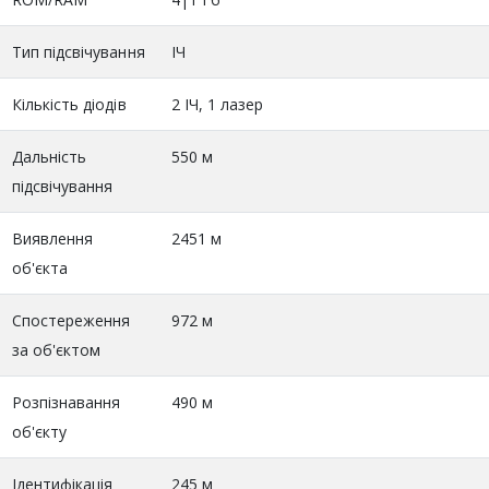
Тип підсвічування
ІЧ
Кількість діодів
2 ІЧ, 1 лазер
Дальність
550 м
підсвічування
Виявлення
2451 м
об'єкта
Спостереження
972 м
за об'єктом
Розпізнавання
490 м
об'єкту
Ідентифікація
245 м