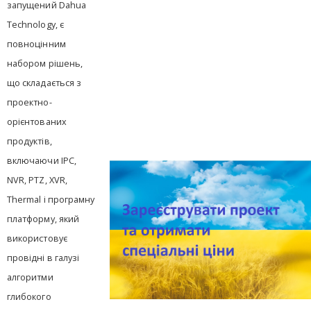
запущений Dahua
Technology, є
повноцінним
набором рішень,
що складається з
проектно-
орієнтованих
продуктів,
включаючи IPC,
NVR, PTZ, XVR,
Thermal і програмну
платформу, який
використовує
провідні в галузі
алгоритми
глибокого