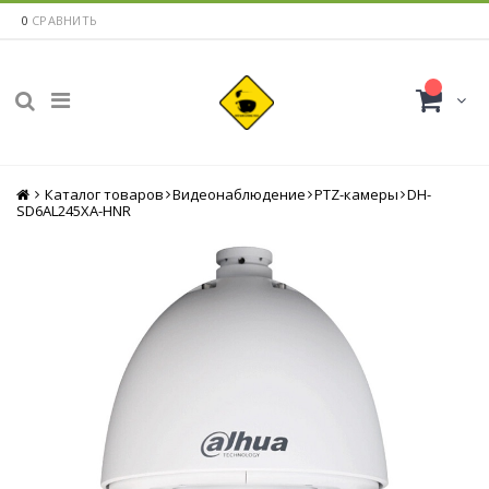
0
СРАВНИТЬ
Каталог товаров
Главная
Видеонаблюдение
PTZ-камеры
DH-
SD6AL245XA-HNR