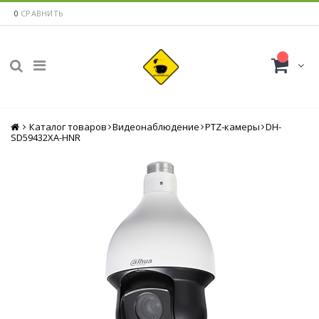
0
СРАВНИТЬ
Каталог товаров
Главная
Видеонаблюдение
PTZ-камеры
DH-
SD59432XA-HNR