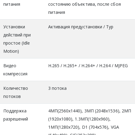
питания
состоянию объектива, после сбоя
питания
Установки
Активация предустановки / Тур
действий при
простое (Idle
Motion)
Видео
H.265 / H.265+ / H.264+ / H.264 / MJPEG
компрессия
Количество
3 потока
потоков
Поддержка
4МП(2560х1440), 3MП (2048x1536), 2МП
разрешений
(1920x1080), 1.3MП(1280x960),
1МП(1280x720), D1 (704x576), VGA