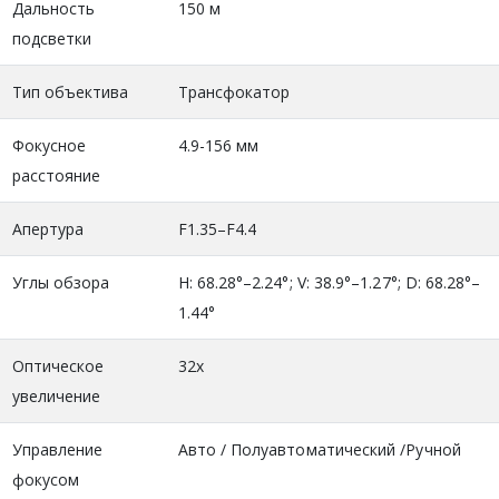
Дальность
150 м
подсветки
Тип объектива
Трансфокатор
Фокусное
4.9-156 мм
расстояние
Апертура
F1.35–F4.4
Углы обзора
H: 68.28°–2.24°; V: 38.9°–1.27°; D: 68.28°–
1.44°
Оптическое
32х
увеличение
Управление
Авто / Полуавтоматический /Ручной
фокусом