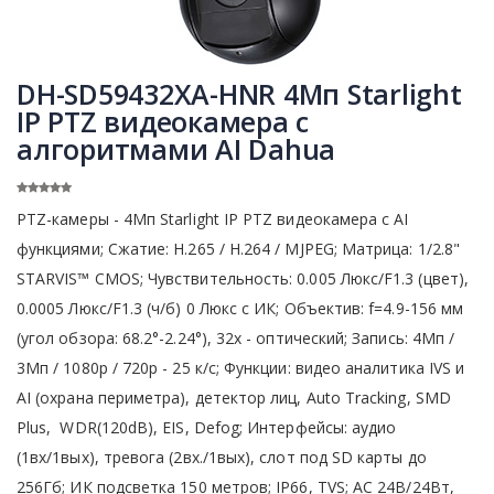
DH-SD59432XA-HNR 4Мп Starlight
IP PTZ видеокамера с
алгоритмами AI Dahua
PTZ-камеры - 4Мп Starlight IP PTZ видеокамера с AI
функциями; Сжатие: H.265 / H.264 / MJPEG; Матрица: 1/2.8"
STARVIS™ CMOS; Чувствительность: 0.005 Люкс/F1.3 (цвет),
0.0005 Люкс/F1.3 (ч/б) 0 Люкс с ИК; Объектив: f=4.9-156 мм
(угол обзора: 68.2°-2.24°), 32x - оптический; Запись: 4Мп /
3Мп / 1080р / 720р - 25 к/с; Функции: видео аналитика IVS и
AI (охрана периметра), детектор лиц, Auto Tracking, SMD
Plus, WDR(120dB), EIS, Defog; Интерфейсы: аудио
(1вх/1вых), тревога (2вх./1вых), слот под SD карты до
256Гб; ИК подсветка 150 метров; IP66, TVS; AC 24В/24Вт,