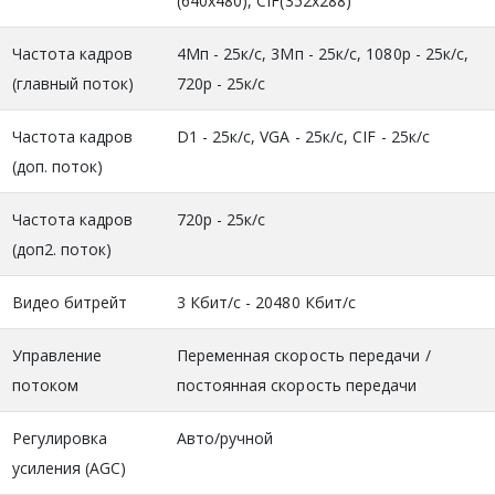
(640x480), CIF(352x288)
Частота кадров
4Мп - 25к/с, 3Мп - 25к/с, 1080р - 25к/с,
(главный поток)
720р - 25к/с
Частота кадров
D1 - 25к/c, VGA - 25к/с, CIF - 25к/с
(доп. поток)
Частота кадров
720р - 25к/с
(доп2. поток)
Видео битрейт
3 Кбит/с - 20480 Кбит/с
Управление
Переменная скорость передачи /
потоком
постоянная скорость передачи
Регулировка
Авто/ручной
усиления (AGC)