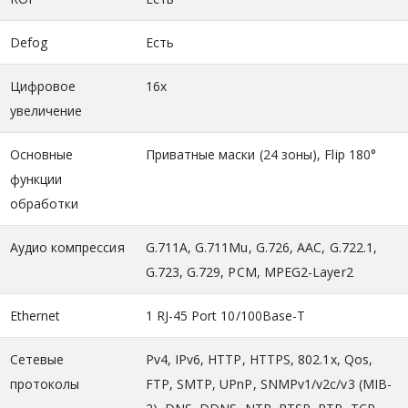
Defog
Есть
Цифровое
16х
увеличение
Основные
Приватные маски (24 зоны), Flip 180°
функции
обработки
Аудио компрессия
G.711A, G.711Mu, G.726, AAC, G.722.1,
G.723, G.729, PCM, MPEG2-Layer2
Ethernet
1 RJ-45 Port 10/100Base-T
Сетевые
Pv4, IPv6, HTTP, HTTPS, 802.1x, Qos,
протоколы
FTP, SMTP, UPnP, SNMPv1/v2c/v3 (MIB-