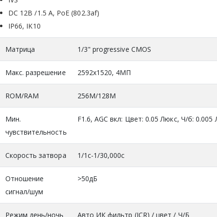
DC 12В /1.5 A, PoE (802.3af)
IP66, IK10
Матрица
1/3" progressive CMOS
Макс. разрешение
2592х1520, 4МП
ROM/RAM
256M/128M
Мин.
F1.6, AGC вкл: Цвет: 0.05 Люкс, Ч/б: 0.005
чувствительность
Скорость затвора
1/1с-1/30,000с
Отношение
>50дБ
сигнал/шум
Режим день/ночь
Авто ИК фильтр (ICR) / цвет / Ч/Б