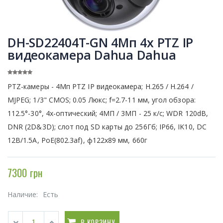
DH-SD22404T-GN 4Мп 4х PTZ IP
видеокамера Dahua Dahua
PTZ-камеры - 4Мп PTZ IP видеокамера; Н.265 / H.264 /
MJPEG; 1/3" CMOS; 0.05 Люкс; f=2.7-11 мм, угол обзора:
112.5°-30°, 4x-оптический; 4МП / 3МП - 25 к/с; WDR 120dB,
DNR (2D&3D); слот под SD карты до 256Гб; IP66, IK10, DC
12В/1.5А, PoE(802.3af), ф122x89 мм, 660г
7300 грн
Наличие:
Есть
В КОРЗИНУ