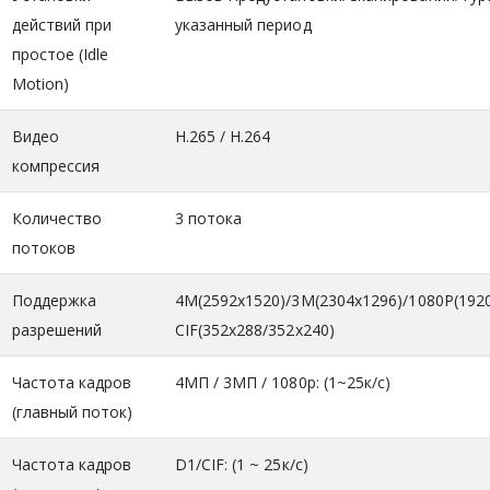
действий при
указанный период
простое (Idle
Motion)
Видео
H.265 / H.264
компрессия
Количество
3 потока
потоков
Поддержка
4M(2592х1520)/3M(2304х1296)/1080P(1920
разрешений
CIF(352х288/352х240)
Частота кадров
4МП / 3МП / 1080p: (1~25к/с)
(главный поток)
Частота кадров
D1/CIF: (1 ~ 25к/с)