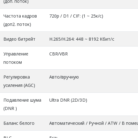
(доп. поток)
Частота кадров
720р / D1 / CIF: (1 ~ 25к/с)
(доп2. поток)
Видео битрейт
H.265/H.264: 448 ~ 8192 Кбит/с
Управление
CBR/VBR
потоком
Регулировка
Авто/вручную
усиления (AGC)
Подавление шума
Ultra DNR (2D/3D)
(DNR )
Баланс белого
Автоматический / Ручной / ATW / В поме
BLC
Есть