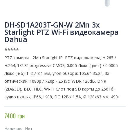
DH-SD1A203T-GN-W 2Мп 3х
Starlight PTZ Wi-Fi видеокамера
Dahua
PTZ-камеры - 2Мп Starlight IP PTZ видеокамера; H.265 /
H.264; 1/2.8" progressive CMOS; 0.005 Люкс (цвет) / 0.0005
Люкс (ч/б); f=2.7-8.1 мм, угол обзора: 105.6°-35.2°, 3x -
оптический; 1080p / 720p - 25 к/с; WDR 120dB, DNR
(2D&3D), BLC, HLC, Wi-Fi. Слот под SD карты до 256Гб,
аудио вх/вых; IP66, IK08, DC 12В / 1.5А, Ø 128x63 мм, 490г
7400 грн
Наличие:
Нет