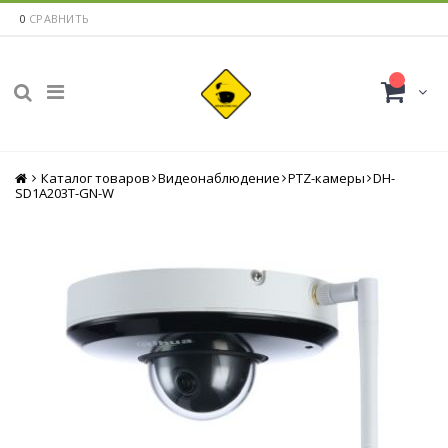
0
СРАВНИТЬ
Каталог товаров
Главная
Видеонаблюдение
PTZ-камеры
DH-
SD1A203T-GN-W