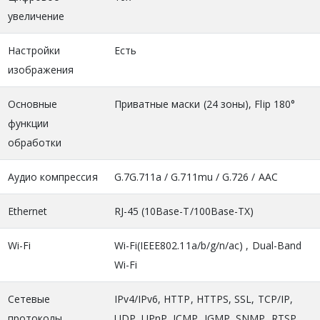
увеличение
Настройки
Есть
изображения
Основные
Приватные маски (24 зоны), Flip 180°
функции
обработки
Аудио компрессия
G.7G.711a / G.711mu / G.726 / AAC
Ethernet
RJ-45 (10Base-T/100Base-TX)
Wi-Fi
Wi-Fi(IEEE802.11a/b/g/n/ac) , Dual-Band
Wi-Fi
Сетевые
IPv4/IPv6, HTTP, HTTPS, SSL, TCP/IP,
протоколы
UDP, UPnP, ICMP, IGMP, SNMP, RTSP,