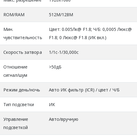
ROM/RAM
512M/128M
Мин.
Цвет: 0.005Лк@ F1.8; Ч/Б: 0,0005 Люкс@
чувствительность
F1.8; 0 Люкс@ F1.8 (ИК вкл.)
Скорость затвора
1/1с-1/30,000с
Отношение
>50дБ
сигнал/шум
Режим день/ночь
Авто ИК фильтр (ICR) / цвет / Ч/Б
Тип подсветки
ИК
Управление
Авто/вручную
подсветкой