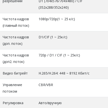
разрешений
D1 (704х576/704х480) / CIF
(352х288/352х240)
Частота кадров
1080p/720p(1 ~ 25 к/с)
(главный поток)
Частота кадров
D1/CIF (1 ~ 25к/с)
(доп. поток)
Частота кадров
720р / D1 / CIF (1 ~ 25к/с)
(доп2. поток)
Видео битрейт
H.265/H.264: 448 ~ 8192 Кбит/с
Управление
CBR/VBR
потоком
Регулировка
Авто/вручную