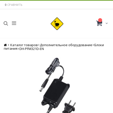
0
СРАВНИТЬ
Каталог товаров
Главная
Дополнительное оборудование
Блоки
питания
DH-PFM321D-EN