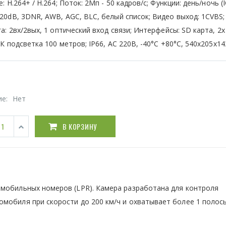
: H.264+ / H.264; Поток: 2Мп - 50 кадров/с; Функции: день/ночь (I
0dB, 3DNR, AWB, AGC, BLC, белый список; Видео выход: 1CVBS;
а: 2вх/2вых, 1 оптический вход связи; Интерфейсы: SD карта, 2х
К подсветка 100 метров; IP66, AC 220В, -40°С +80°С, 540х205х1
ие:
Нет
В КОРЗИНУ
омобильных номеров (LPR). Камера разработана для контроля
мобиля при скорости до 200 км/ч и охватывает более 1 полосы