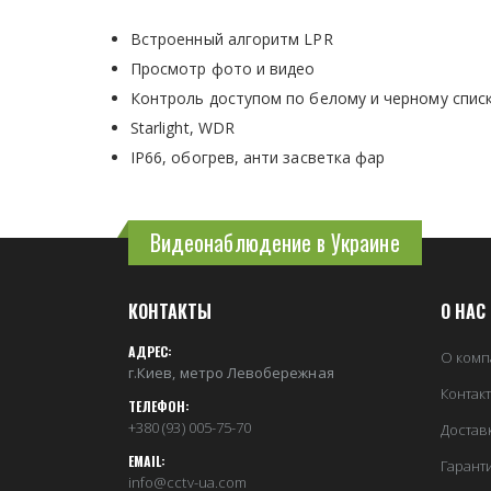
Встроенный алгоритм LPR
Просмотр фото и видео
Контроль доступом по белому и черному спис
Starlight, WDR
IP66, обогрев, анти засветка фар
Видеонаблюдение в Украине
КОНТАКТЫ
О НАС
АДРЕС:
О комп
г.Киев, метро Левобережная
Контак
ТЕЛЕФОН:
+380 (93) 005-75-70
Достав
EMAIL:
Гарант
info@cctv-ua.com