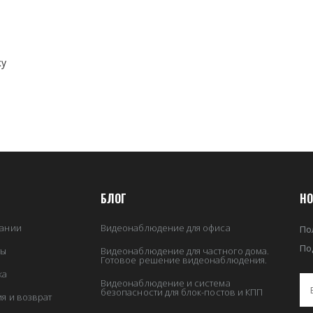
ку
БЛОГ
НО
ании
Видеонаблюдение для офиса
По
По
ты
Видеонаблюдение для частного дома.
Готовое решение видеонаблюдения.
ка
Видеонаблюдение и система
безопасности для блок-постов и КПП
ия и возврат