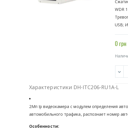
Сжатие
WDR 12
Тревог
USB; И
0 грн
Налич
Характеристики DH-ITC206-RU1A-L
2Мп Ip видеокамера с модулем определения авт
автомобильного трафика, распознает номер авто
Особенности: