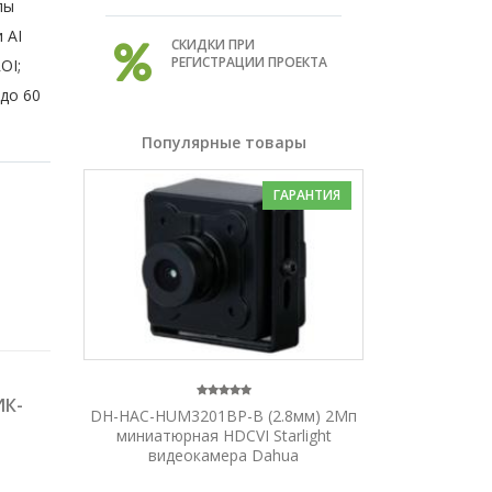
лы
 AI
СКИДКИ ПРИ
РЕГИСТРАЦИИ ПРОЕКТА
OI;
 до 60
Популярные товары
ГАРАНТИЯ
ИК-
DH-HAC-HUM3201BP-B (2.8мм) 2Мп
миниатюрная HDCVI Starlight
видеокамера Dahua