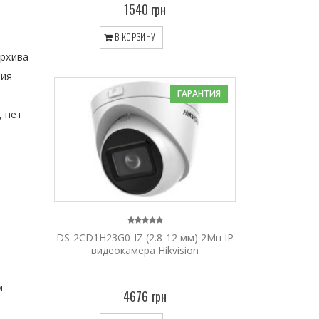
1540 грн
В КОРЗИНУ
архива
ния
ГАРАНТИЯ
, нет
DS-2CD1H23G0-IZ (2.8-12 мм) 2Мп IP
видеокамера Hikvision
м
4676 грн