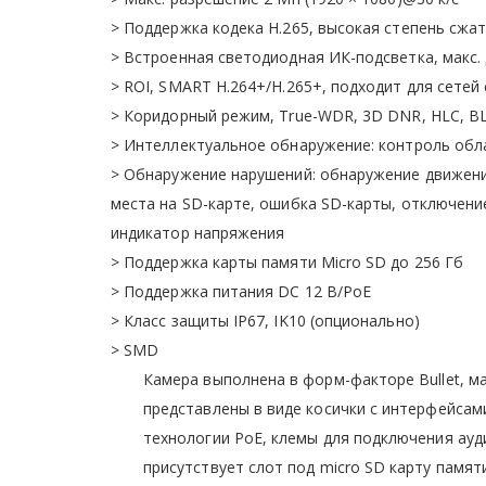
> Поддержка кодека H.265, высокая степень сжат
> Встроенная светодиодная ИК-подсветка, макс. 
> ROI, SMART H.264+/H.265+, подходит для сетей
> Коридорный режим, True-WDR, 3D DNR, HLC, BL
> Интеллектуальное обнаружение: контроль обла
> Обнаружение нарушений: обнаружение движения
места на SD-карте, ошибка SD-карты, отключение
индикатор напряжения
> Поддержка карты памяти Micro SD до 256 Гб
> Поддержка питания DC 12 В/PoE
> Класс защиты IP67, IK10 (опционально)
> SMD
Камера выполнена в форм-факторе Bullet, м
представлены в виде косички с интерфейсами
технологии PoE, клемы для подключения ауди
присутствует слот под micro SD карту памят