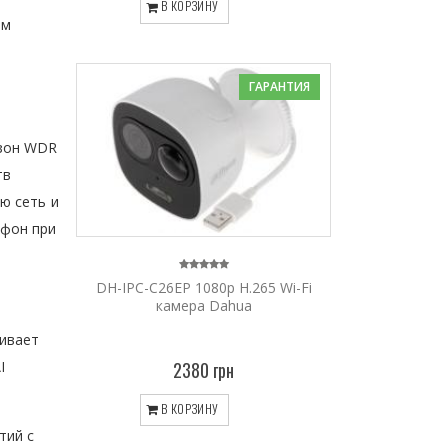
В КОРЗИНУ
ым
ГАРАНТИЯ
азон WDR
тв
ю сеть и
тфон при
DH-IPC-C26EP 1080p H.265 Wi-Fi
камера Dahua
живает
I
2380 грн
В КОРЗИНУ
тий с