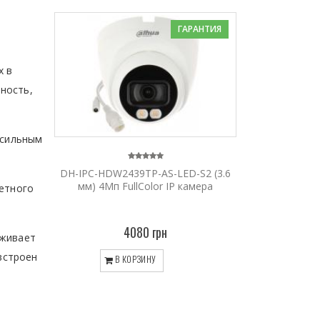
ГАРАНТИЯ
х в
ность,
 сильным
DH-IPC-HDW2439TP-AS-LED-S2 (3.6
мм) 4Мп FullColor IP камера
ветного
4080 грн
рживает
 встроен
В КОРЗИНУ