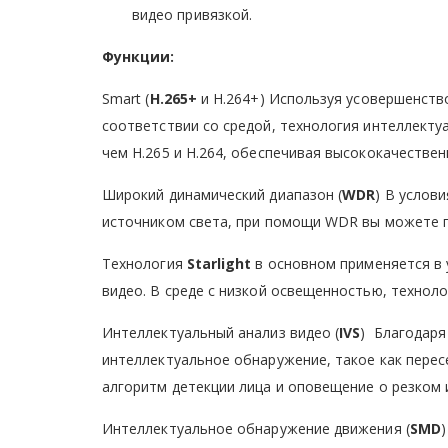
видео привязкой.
Функции:
Smart (
H.265+
и H.264+) Используя усовершенств
соответствии со средой, технология интеллект
чем H.265 и H.264, обеспечивая высококачествен
Широкий динамический диапазон (
WDR
) В услов
источником света, при помощи WDR вы можете п
Технология
Starlight
в основном применяется в 
видео. В среде с низкой освещенностью, технол
Интеллектуальный анализ видео (
IVS
) Благодаря
интеллектуальное обнаружение, такое как пересе
алгоритм детекции лица и оповещение о резком 
Интеллектуальное обнаружение движения (
SMD