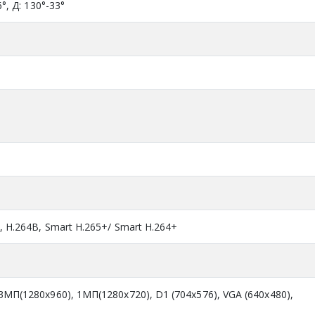
6°, Д: 130°-33°
H, H.264B, Smart H.265+/ Smart H.264+
3MП(1280x960), 1МП(1280x720), D1 (704x576), VGA (640x480),