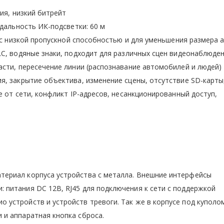
ия, низкий битрейт
дальность ИК-подсветки: 60 м
 с низкой пропускной способностью и для уменьшения размера 
C, водяные знаки, подходит для различных сцен видеонаблюде
сти, пересечение линии (распознавание автомобилей и людей)
, закрытие объектива, изменение сцены, отсутствие SD-карты
 от сети, конфликт IP-адресов, несанкционированный доступ,
атериал корпуса устройства с металла. Внешние интерфейсы
: питания DC 12В, RJ45 для подключения к сети с поддержкой
о устройств и устройств тревоги. Так же в корпусе под куполо
и и аппаратная кнопка сброса.