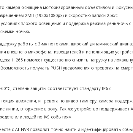
то камера оснащена моторизированным объективом и фокусн
разрешением 2МП (1920х1080px) и скоростью записи 25к/с.
в условиях плохого освещения и поддержка режима день/ночь с
 сьемки ночью.
держку работы с 3-мя потоками, широкий динамический диап
ения внешнего микрофона, извещателей и исполняющих устройс
одека Н.265 поможет существенно снизить нагрузку на локальну
. Возможность получать PUSH уведомления о тревогах на смар
+60°C, степень защиты соответствует стандарту IP67.
етекция движения, и тревога по видео тамперу, камера поддер
ние линии, вторжение в зону. Так же устройство поддерживает A
редств или людей по IVS событиям.
месте с AI-NVR позволит точно найти и идентифицировать собы