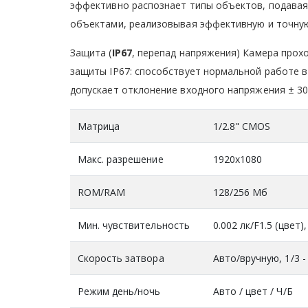
эффективно распознает типы объектов, подавая
объектами, реализовывая эффективную и точную
Защита (
IP67
, перепад напряжения) Камера прохо
защиты IP67: способствует нормальной работе в
допускает отклонение входного напряжения ± 30
Матрица
1/2.8" CMOS
Макс. разрешение
1920х1080
ROM/RAM
128/256 Мб
Мин. чувствительность
0.002 лк/F1.5 (цвет),
Скорость затвора
Авто/вручную, 1/3 -
Режим день/ночь
Авто / цвет / Ч/Б