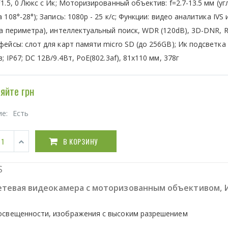
1.5, 0 Люкс c Ик; Моторизированный объектив: f=2.7-13.5 мм (уг
 108°-28°); Запись: 1080p - 25 к/с; Функции: видео аналитика IVS и
а периметра), интеллектуальный поиск, WDR (120dB), 3D-DNR, R
ейсы: слот для карт памяти micro SD (до 256GB); Ик подсветка
; IP67; DC 12В/9.4Вт, PoE(802.3af), 81х110 мм, 378г
яйте грн
ие:
Есть
В КОРЗИНУ
S
етевая видеокамера с моторизованным объективом, 
й освещенности, изображения с высоким разрешением