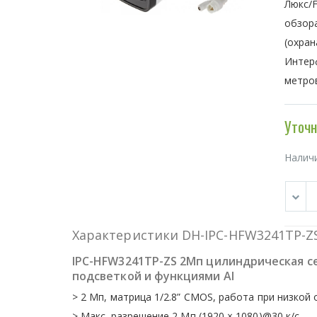
Люкс/F
обзора
(охран
Интерф
метров
Уточн
Налич
Характеристики DH-IPC-HFW3241TP-Z
IPC-HFW3241TP-ZS 2Мп цилиндрическая с
подсветкой и функциями AI
> 2 Мп, матрица 1/2.8” CMOS, работа при низко
> Макс. разрешение 2 Мп (1920 × 1080)@30 к/с