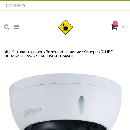
0
СРАВНИТЬ
Каталог товаров
Главная
Видеонаблюдение
Камеры
DH-IPC-
HDBW2431EP-S-S2 4 МП Lite ИК Dome IP