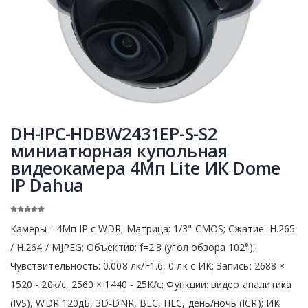
DH-IPC-HDBW2431EP-S-S2
миниатюрная купольная
видеокамера 4Мп Lite ИК Dome
IP Dahua
Камеры - 4Mп IP c WDR; Матрица: 1/3" CMOS; Сжатие: Н.265
/ H.264 / MJPEG; Объектив: f=2.8 (угол обзора 102°);
Чувствительность: 0.008 лк/F1.6, 0 лк с ИК; Запись: 2688 ×
1520 - 20к/с, 2560 × 1440 - 25К/с; Функции: видео аналитика
(IVS), WDR 120дБ, 3D-DNR, BLC, HLC, день/ночь (ICR); ИК