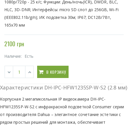
1080p/720р - 25 к/с; Функции: День/ночь(ICR), DWDR, BLC,
HLC, 3D-DNR; Интерфейсы: micro SD слот до 256GB, Wi-Fi
(IEEE802.11b/g/n); ИК подсветка 30м; IP67; DC12В/7Вт,
165х70 мм
2100 грн
Наличие:
Есть
В КОРЗИНУ
Характеристики DH-IPC-HFW1235SP-W-S2 (2.8 мм)
Корпусная 2 мегапиксельная IP видеокамера DH-IPC-
HFW1235SP-W-S2 с инфракрасной подсветкой Consumer серии
от производителя Dahua – элегантное сочетание эстетики с
рядом простых решений для монтажа, обеспечивает