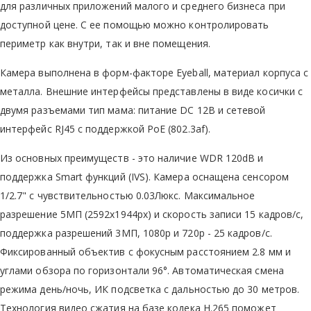
для различных приложений малого и среднего бизнеса при
доступной цене. С ее помощью можно контролировать
периметр как внутри, так и вне помещения.
Камера выполнена в форм-факторе Eyeball, материал корпуса с
металла. Внешние интерфейсы представлены в виде косички с
двумя разъемами тип мама: питание DC 12В и сетевой
интерфейс RJ45 с поддержкой PoE (802.3af).
Из основных преимуществ - это наличие WDR 120dB и
поддержка Smart функций (IVS). Камера оснащена сенсором
1/2.7" с чувствительностью 0.03Люкс. Максимальное
разрешение 5МП (2592x1944px) и скорость записи 15 кадров/с,
поддержка разрешений 3МП, 1080р и 720р - 25 кадров/с.
Фиксированный объектив с фокусным расстоянием 2.8 мм и
углами обзора по горизонтали 96°. Автоматическая смена
режима день/ночь, ИК подсветка с дальностью до 30 метров.
Технология видео сжатия на базе кодека Н.265 поможет