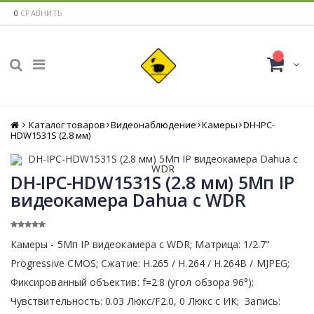
0
СРАВНИТЬ
Каталог товаров
Главная
Видеонаблюдение
Камеры
DH-IPC-
HDW1531S (2.8 мм)
DH-IPC-HDW1531S (2.8 мм) 5Mп IP
видеокамера Dahua с WDR
Камеры - 5Mп IP видеокамера c WDR; Матрица: 1/2.7"
Progressive CMOS; Сжатие: Н.265 / H.264 / H.264B / MJPEG;
Фиксированный объектив: f=2.8 (угол обзора 96°);
Чувствительность: 0.03 Люкс/F2.0, 0 Люкс с ИК; Запись: