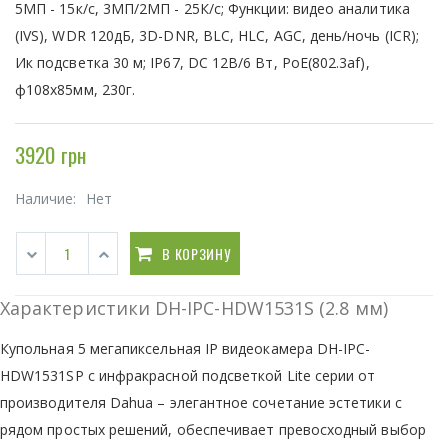
5MП - 15к/с, 3МП/2МП - 25К/с; Функции: видео аналитика
(IVS), WDR 120дБ, 3D-DNR, BLC, HLC, AGC, день/ночь (ICR);
Ик подсветка 30 м; IP67, DC 12В/6 Вт, PoE(802.3af),
ф108х85мм, 230г.
3920 грн
Наличие:
Нет
В КОРЗИНУ
Характеристики DH-IPC-HDW1531S (2.8 мм)
Купольная 5 мегапиксельная IP видеокамера DH-IPC-
HDW1531SP с инфракрасной подсветкой Lite серии от
производителя Dahua – элегантное сочетание эстетики с
рядом простых решений, обеспечивает превосходный выбор