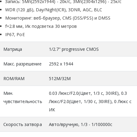
Запись: 5Mп(2592х1944) - 20к/с, 3Mп(2304х1296) - 25к/с
WDR (120 дБ), Day/Night(ICR), 3DNR, AGC, BLC
Мониторинг: веб-браузер, CMS (DSS/PSS) и DMSS
f=2.8 мм, Ик подсветка 30 метров
IP67, PoE
Матрица
1/2.7" progressive CMOS
Макс. разрешение
2592 х 1944
ROM/RAM
512M/32M
Мин.
0.03 Люкс/F2.0(Цвет, 1/3 с, 30IRE), 0.3
чувствительность
Люкс/F2.0(Цвет, 1/30 с, 30IRE), 0 Люкс с
ИК
Скорость затвора
Авто/вручную, 1/3 - 1/100000с