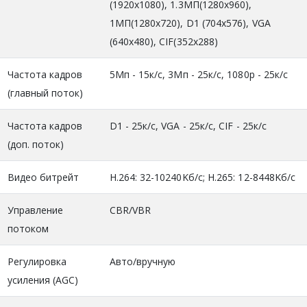
(1920x1080), 1.3MП(1280x960),
1МП(1280x720), D1 (704x576), VGA
(640x480), CIF(352x288)
Частота кадров
5Мп - 15к/с, 3Мп - 25к/с, 1080р - 25к/с
(главный поток)
Частота кадров
D1 - 25к/c, VGA - 25к/с, CIF - 25к/с
(доп. поток)
Видео битрейт
H.264: 32-10240Kб/с; H.265: 12-8448Kб/с
Управление
CBR/VBR
потоком
Регулировка
Авто/вручную
усиления (AGC)