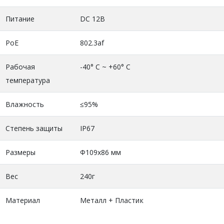
Питание
DC 12В
PoE
802.3af
Рабочая
-40° C ~ +60° C
температура
Влажность
≤95%
Степень защиты
IP67
Размеры
Ф109х86 мм
Вес
240г
Материал
Металл + Пластик