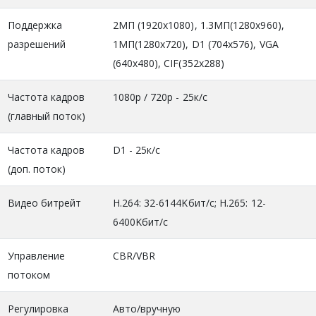
Поддержка
2МП (1920x1080), 1.3MП(1280x960),
разрешений
1МП(1280x720), D1 (704x576), VGA
(640x480), CIF(352x288)
Частота кадров
1080р / 720р - 25к/с
(главный поток)
Частота кадров
D1 - 25к/c
(доп. поток)
Видео битрейт
H.264: 32-6144Kбит/с; H.265: 12-
6400Kбит/с
Управление
CBR/VBR
потоком
Регулировка
Авто/вручную