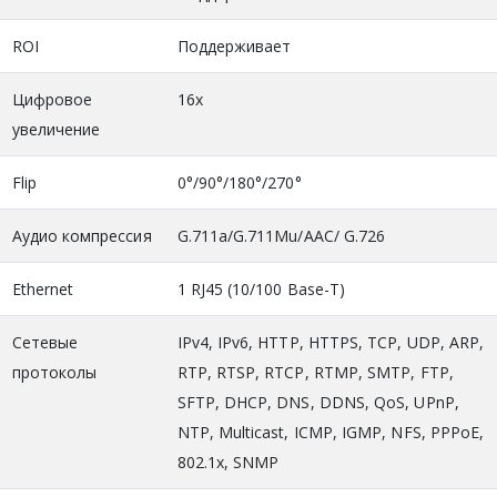
ROI
Поддерживает
Цифровое
16x
увеличение
Flip
0°/90°/180°/270°
Аудио компрессия
G.711a/G.711Mu/AAC/ G.726
Ethernet
1 RJ45 (10/100 Base-T)
Сетевые
IPv4, IPv6, HTTP, HTTPS, TCP, UDP, ARP,
протоколы
RTP, RTSP, RTCP, RTMP, SMTP, FTP,
SFTP, DHCP, DNS, DDNS, QoS, UPnP,
NTP, Multicast, ICMP, IGMP, NFS, PPPoE,
802.1x, SNMP