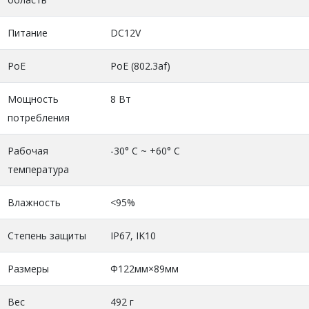
Питание
DC12V
PoE
PoE (802.3af)
Мощность
8 Вт
потребления
Рабочая
-30° C ~ +60° C
температура
Влажность
<95%
Степень защиты
IP67, IK10
Размеры
Φ122мм×89мм
Вес
492 г