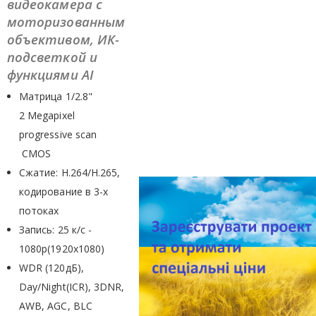
видеокамера с
моторизованным
объективом, ИК-
подсветкой и
функциями AI
Матрица 1/2.8"
2 Megapixel
progressive scan
CMOS
Сжатие: H.264/H.265,
кодирование в 3-х
потоках
Запись: 25 к/с -
1080p(1920x1080)
WDR (120дБ),
Day/Night(ICR), 3DNR,
AWB, AGC, BLC