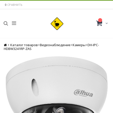
0
СРАВНИТЬ
Каталог товаров
Главная
Видеонаблюдение
Камеры
DH-IPC-
HDBW3241RP-ZAS