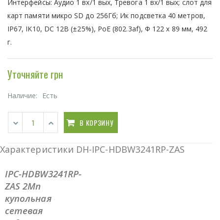
Интерфейсы: Аудио 1 вх/1 вых, Тревога 1 вх/1 вых; слот для
карт памяти микро SD до 256Гб; Ик подсветка 40 метров,
IP67, IK10, DC 12В (±25%), PoE (802.3af), Ф 122 х 89 мм, 492
г.
Уточняйте грн
Наличие:
Есть
В КОРЗИНУ
Характеристики DH-IPC-HDBW3241RP-ZAS
IPC-HDBW3241RP-
ZAS 2Мп
купольная
сетевая