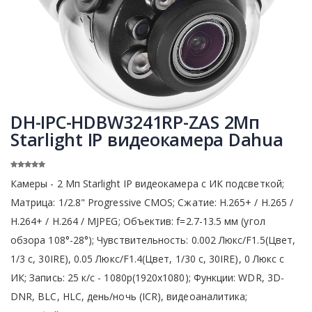
DH-IPC-HDBW3241RP-ZAS 2Mп
Starlight IP видеокамера Dahua
Камеры - 2 Mп Starlight IP видеокамера с ИК подсветкой;
Матрица: 1/2.8" Progressive CMOS; Сжатие: H.265+ / H.265 /
H.264+ / H.264 / MJPEG; Объектив: f=2.7-13.5 мм (угол
обзора 108°-28°); Чувствительность: 0.002 Люкс/F1.5(Цвет,
1/3 с, 30IRE), 0.05 Люкс/F1.4(Цвет, 1/30 с, 30IRE), 0 Люкс с
ИК; Запись: 25 к/с - 1080p(1920x1080); Функции: WDR, 3D-
DNR, BLC, HLC, день/ночь (ICR), видеоаналитика;