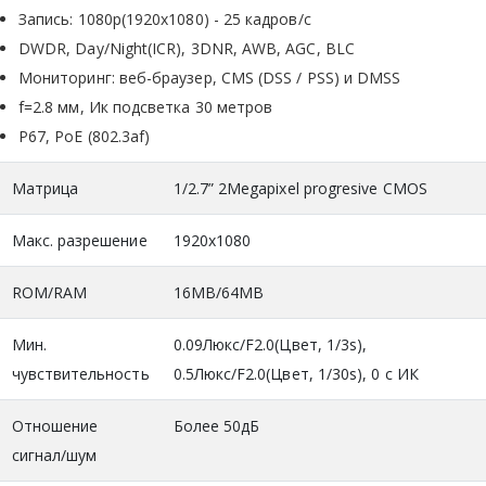
Запись: 1080p(1920х1080) - 25 кадров/с
DWDR, Day/Night(ICR), 3DNR, AWB, AGC, BLC
Мониторинг: веб-браузер, CMS (DSS / PSS) и DMSS
f=2.8 мм, Ик подсветка 30 метров
P67, PoE (802.3af)
Матрица
1/2.7” 2Megapixel progresive CMOS
Макс. разрешение
1920x1080
ROM/RAM
16MB/64MB
Мин.
0.09Люкс/F2.0(Цвет, 1/3s),
чувствительность
0.5Люкс/F2.0(Цвет, 1/30s), 0 c ИК
Отношение
Более 50дБ
сигнал/шум