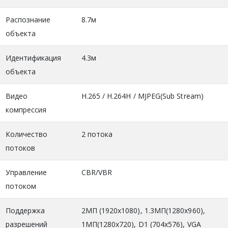
Распознание
8.7м
объекта
Идентификация
4.3м
объекта
Видео
H.265 / H.264H / MJPEG(Sub Stream)
компрессия
Количество
2 потока
потоков
Управление
CBR/VBR
потоком
Поддержка
2МП (1920x1080), 1.3MП(1280x960),
разрешений
1МП(1280x720), D1 (704x576), VGA