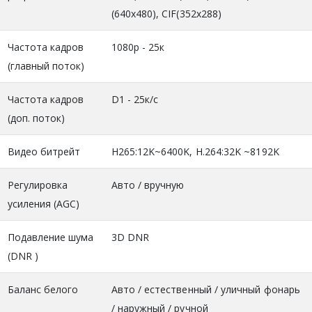
(640x480), CIF(352x288)
Частота кадров
1080р - 25к
(главный поток)
Частота кадров
D1 - 25к/c
(доп. поток)
Видео битрейт
H265:12K~6400K, H.264:32K ~8192K
Регулировка
Авто / вручную
усиления (AGC)
Подавление шума
3D DNR
(DNR )
Баланс белого
Авто / естественный / уличный фонарь
/ наружный / ручной