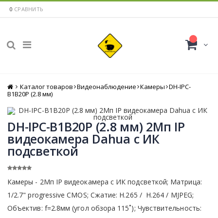
0
СРАВНИТЬ
Каталог товаров
Главная
Видеонаблюдение
Камеры
DH-IPC-
B1B20P (2.8 мм)
DH-IPC-B1B20P (2.8 мм) 2Mп IP
видеокамера Dahua с ИК
подсветкой
Камеры - 2Мп IP видеокамера с ИК подсветкой; Матрица:
1/2.7" progressive CMOS; Сжатие: H.265 / H.264 / MJPEG;
Объектив: f=2.8мм (угол обзора 115˚); Чувствительность: