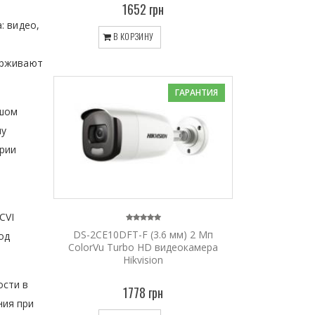
1652 грн
: видео,
В КОРЗИНУ
ерживают
ГАРАНТИЯ
ьшом
му
ории
CVI
DS-2CE10DFT-F (3.6 мм) 2 Мп
од
ColorVu Turbo HD видеокамера
Hikvision
ости в
1778 грн
ния при