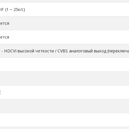
IF (1 ~ 25к/с)
ется
ется
 - HDCVI высокой четкости / CVBS аналоговый выход (переключ
C