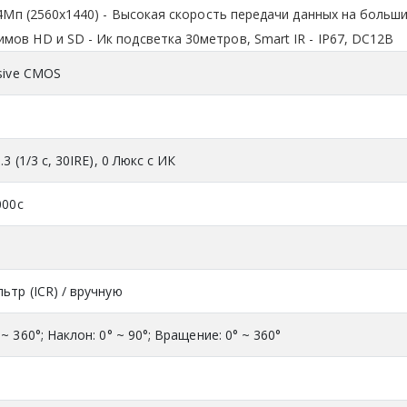
и 4Мп (2560х1440) - Высокая скорость передачи данных на больш
ов HD и SD - Ик подсветка 30метров, Smart IR - IP67, DC12В
ssive CMOS
.3 (1/3 с, 30IRE), 0 Люкс с ИК
000с
ьтр (ICR) / вручную
~ 360°; Наклон: 0° ~ 90°; Вращение: 0° ~ 360°