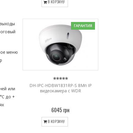
В КОРЗИНУ
 выходы
ГАРАНТИЯ
логовый
ное меню
ор
DH-IPC-HDBW1831RP-S 8Mп IP
ней или
видеокамера c WDR
°C до +
ях
6045 грн
В КОРЗИНУ