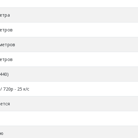
метра
метров
 метров
метров
440)
/ 720p - 25 к/с
ется
ую