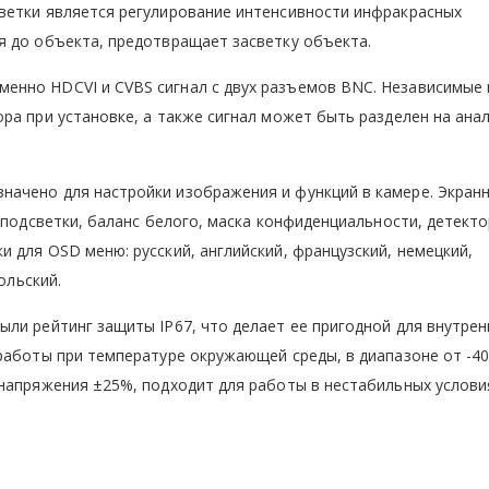
ветки является регулирование интенсивности инфракрасных
я до объекта, предотвращает засветку объекта.
енно HDCVI и CVBS сигнал с двух разъемов BNC. Независимые
ра при установке, а также сигнал может быть разделен на ана
ачено для настройки изображения и функций в камере. Экран
 подсветки, баланс белого, маска конфиденциальности, детект
 для OSD меню: русский, английский, французский, немецкий,
ольский.
ли рейтинг защиты IP67, что делает ее пригодной для внутрен
работы при температуре окружающей среды, в диапазоне от -40
 напряжения ±25%, подходит для работы в нестабильных услови