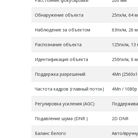
Расстояние фокусировки
200 мм
Обнаружение объекта
25пх/м, 64 
Наблюдение за объектом
63пх/м, 26 
Распознание объекта
125пх/м, 13
Идентификация объекта
250пх/м, 6 
Поддержка разрешений
4Mп (2560x1
Частота кадров (главный поток)
4Mп / 1080p 
Регулировка усиления (AGC)
Поддержива
Подавление шума (DNR )
2D DNR
Баланс белого
Авто/вручн