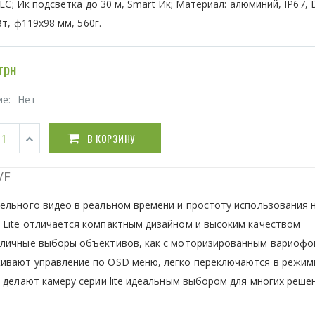
LC; Ик подсветка до 30 м, Smart Ик; Материал: алюминий, IP67, 
т, ф119х98 мм, 560г.
грн
ие:
Нет
В КОРЗИНУ
VF
ельного видео в реальном времени и простоту использования 
 Lite отличается компактным дизайном и высоким качеством
зличные выборы объективов, как с моторизированным вариоф
живают управление по OSD меню, легко переключаются в режи
 делают камеру серии lite идеальным выбором для многих реше