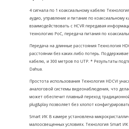
4 сигнала по 1 коаксиальному кабелю Технологи
аудио, управление и питание по коаксиальному 
взаимодействовать с HCVR передавая информаци
технологию PoC, передача питания по коаксиаль
Передача на длинные расстояния Технология HD
расстоянии без каких-либо потерь. Поддерживае
кабелю, и 300 метров по UTP. * Результаты по
Dahua.
Простота использования Технология HDCVI унас
аналоговой системы видеонаблюдения, что дела
может обеспечит плавный переход традиционной
plug&play позволяет без хлопот конфигурироват
Smart ИК В камере установлена микрокристалли
малоосвещенных условиях. Технология Smart ИК