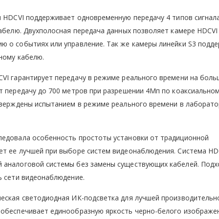
я HDCVI поддерживает одновременную передачу 4 типов сигнала
кабелю. Двухполосная передача данных позволяет камере HDCVI
ю о событиях или управление. Так же камеры линейки S3 подд
ному кабелю.
CVI гарантирует передачу в режиме реального времени на бол
т передачу до 700 метров при разрешении 4Мп по коаксиально
дтверждены испытанием в режиме реального времени в лаборат
ледовала особенность простоты установки от традиционной
ет ее лучшей при выборе систем видеонаблюдения. Система HD
 аналоговой системы без замены существующих кабелей. Подх
ь сети видеонаблюдение.
ческая светодиодная ИК-подсветка для лучшей производительн
 обеспечивает единообразную яркость черно-белого изображе