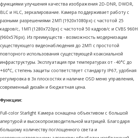
функциями улучшения качества изображения 2D-DNR, DWDR,
BLC и HLC, зеркалирование. Камера поддерживает работу с
разными разрешениями 2МП (1920х1080px) с частотой 25
кадров/с, 1МП (1280x720px) с частотой 50 кадров/с и CVBS 960H
(960x576px). Из преимуществ - возможность модернизации
существующего видеонаблюдения до 2МП с простотой
повторного использования существующей коаксиальной
инфраструктуры. Эксплуатация при температурах от -40°C до
+60°C, степень защиты соответствует стандарту IP67, удобная
регулировка в 3х плоскостях и наличие OSD меню управления,
современный дизайн и бюджетная цена.
Функции:
Full-color Starlight Камера оснащена объективом с большой
апертурой и высокопроизводительной матрицей. Благодаря
большому количеству поглощенного света и
усовершенствованному алгоритму обработки изображений,