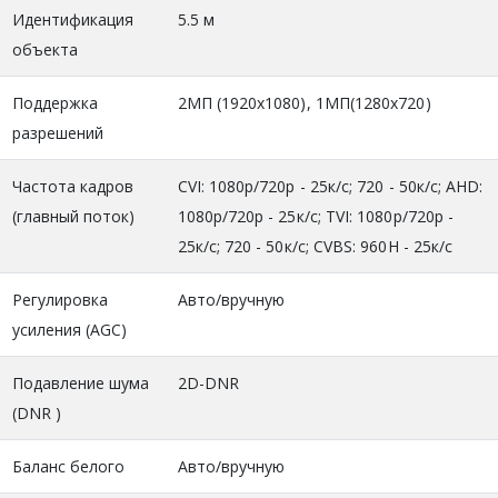
Идентификация
5.5 м
объекта
Поддержка
2МП (1920x1080), 1МП(1280x720)
разрешений
Частота кадров
CVI: 1080p/720p - 25к/с; 720 - 50к/с; AHD:
(главный поток)
1080p/720p - 25к/с; TVI: 1080p/720p -
25к/с; 720 - 50к/с; CVBS: 960H - 25к/с
Регулировка
Авто/вручную
усиления (AGC)
Подавление шума
2D-DNR
(DNR )
Баланс белого
Авто/вручную