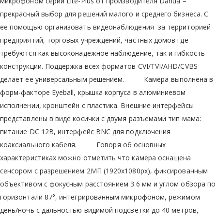
микрофоном серии Lite-Plus от производителя Dahua –
прекрасный выбор для решений малого и среднего бизнеса. С
ее помощью организовать видеонаблюдения за территорией
предприятий, торговых учреждений, частных домов где
требуются как высоконадежное наблюдение, так и гибкость
конструкции. Поддержка всех форматов CVI/TVI/AHD/CVBS
делает ее универсальным решением. Камера выполнена в
форм-факторе Eyeball, крышка корпуса в алюминиевом
исполнении, кронштейн с пластика. Внешние интерфейсы
представлены в виде косички с двумя разъемами тип мама:
питание DC 12В, интерфейс BNC для подключения
коаксиального кабеля. Говоря об основных
характеристиках можно отметить что камера оснащена
сенсором с разрешением 2МП (1920х1080px), фиксированным
объективом с фокусным расстоянием 3.6 мм и углом обзора по
горизонтали 87°, интегрированным микрофоном, режимом
день/ночь с дальностью видимой подсветки до 40 метров,