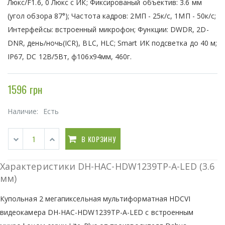
Люкс/F1.6, 0 Люкс с ИК; Фиксированый объектив: 3.6 мм
(угол обзора 87°); Частота кадров: 2МП - 25к/с, 1МП - 50к/c;
Интерфейсы: встроенный микрофон; Функции: DWDR, 2D-
DNR, день/ночь(ICR), BLC, HLC; Smart ИК подсветка до 40 м;
IP67, DC 12В/5Вт, ф106x94мм, 460г.
1596 грн
Наличие:
Есть
В КОРЗИНУ
Характеристики DH-HAC-HDW1239TP-A-LED (3.6
мм)
Купольная 2 мегапиксельная мультиформатная HDCVI
видеокамера DH-HAC-HDW1239TP-A-LED с встроенным