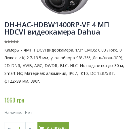
DH-HAC-HDBW1400RP-VF 4 МП
HDCVI видеокамера Dahua
Камеры - 4МП HDCVI видеокамера. 1/3" CMOS; 0.03 Люкс, 0
Люкс с ИК; 2.7-13.5 мм, угол обзора 98°-36°; День/ночь(ICR),
2D-DNR, AWB, AGC, DWDR, BLC, HLC; Ик подсветка до 30 м,
Smart Ик; Материал: алюминий, IP67, IK10, DC 12В/5Вт,
ф122х89 мм, 390г.
1960 грн
Наличие:
Нет
В КОРЗИНУ