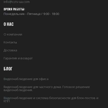
info@cctv-ua.com
ВРЕМЯ РАБОТЫ:
Понедельник - Пятница / 9:00 - 18:00
О НАС
О компании
Контакты
Доставка
Гарантия и возврат
БЛОГ
Видеонаблюдение для офиса
Видеонаблюдение для частного дома. Готовое решение
видеонаблюдения.
Видеонаблюдение и система безопасности для блок-постов и
КПП