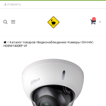
0
СРАВНИТЬ
Каталог товаров
Главная
Видеонаблюдение
Камеры
DH-HAC-
HDBW1400RP-VF