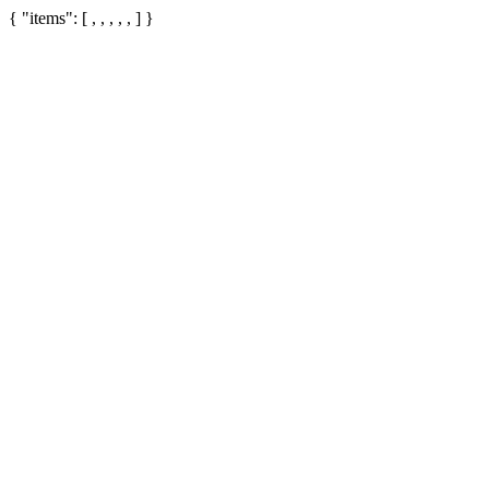
{ "items": [ , , , , , ] }